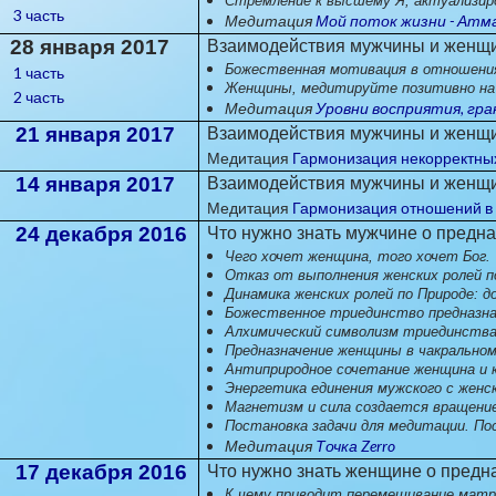
Стремление к высшему Я, актуализир
3 часть
Медитация
Мой поток жизни - Атм
28 января 2017
Взаимодействия мужчины и женщин
Божественная мотивация в отношени
1 часть
Женщины, медитируйте позитивно на
2 часть
Медитация
Уровни восприятия, гр
21 января 2017
Взаимодействия мужчины и женщин
Медитация
Гармонизация некорректны
14 января 2017
Взаимодействия мужчины и женщи
Медитация
Гармонизация отношений в
24 декабря 2016
Что нужно знать мужчине о пред
Чего хочет женщина, того хочет Бог. "
Отказ от выполнения женских ролей п
Динамика женских ролей по Природе: д
Божественное триединство предназна
Алхимический символизм триединств
Предназначение женщины в чакрально
Антиприродное сочетание женщина и 
Энергетика единения мужского с женс
Магнетизм и сила создается вращени
Постановка задачи для медитации. По
Медитация
Точка Zerro
17 декабря 2016
Что нужно знать женщине о пред
К чему приводит перемешивание матр