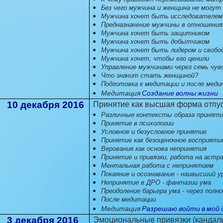
Без чего мужчина и женщина не могут
Мужчина хочет быть исследователем
Предназначение мужчины в отношения
Мужчина хочет быть защитником
Мужчина хочет быть добытчиком
Мужчина хочет быть лидером и своб
Мужчина хочет, чтобы его ценили
Управление мужчинами через семь чу
Что значит стать женщиной?
Подготовка к медитации и после мед
Медитация
Создание волны жизни
10 декабря 2016
Принятие как высшая форма отпу
Различные контексты образа приняти
Принятие в психологии
Условное и безусловное принятие
Принятие как безоценочное восприяти
Верования как основа непринятия
Принятие и привязки, работа на астр
Ментальная работа с непринятием
Покаяние и осознавание - наивысший у
Непринятие в ДРО - фантазии ума
Преодоление барьера ума - через полн
После медитации
Медитация
Разрешаю войти в мой 
3 декабря 2016
Эмоциональные привязки (кандал