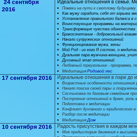
24 сентября
Идеальные отношения в семье. М
Помехи на пути к светлому будущему
2016
Как мужу оградить себя от взрыва эм
Установление правильного баланса в 
Воинствующие программы на материа
Трансформация чувства одиночества
Бракосочетание - добровольный взаим
Начало супружеских отношений
Функционирование мужа, жены
Мой Род - из кого Я состою, о медита
Дуальная пара мужчина-женщина, учит
Духовный этап отношений
Любовный треугольник - программа, п
Медитация
Родовой лес
17 сентября 2016
Идеальные отношения в паре до и
Возрастные особенности отношения 
Начало поиска своей пары и погружени
Состыковка по базовым семейным прог
Построение отношений в браке, роль 
Подготовка к медитации
Конфликт духовного и юридического в
Разбор после медитации
Медитация
Дом
10 сентября 2016
Радость присутствия в каждом мгн
Моя предыстория движения к высшем