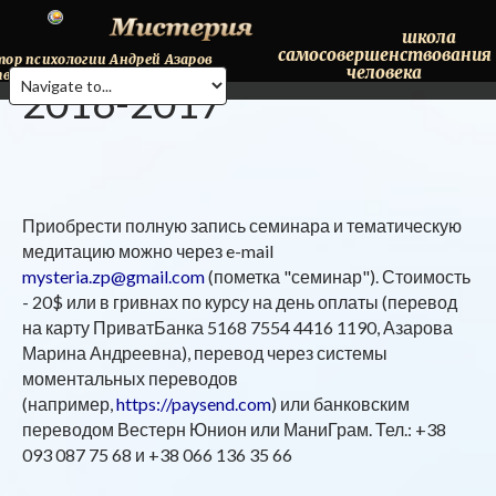
школа
самосовершенствования
тор
психологии
Андрей
Азаров
человека
твляет
онлайн
консультации.
2016-2017
Тел.+38(068)98-095-41
Приобрести полную запись семинара и тематическую
медитацию можно через e-mail
mysteria.zp@gmail.com
(пометка "семинар"). Стоимость
- 20$ или в гривнах по курсу на день оплаты (перевод
на карту ПриватБанка 5168 7554 4416 1190, Азарова
Марина Андреевна), перевод через системы
моментальных переводов
(например,
https://paysend.com
) или банковским
переводом Вестерн Юнион или МаниГрам. Тел.: +38
093 087 75 68 и +38 066 136 35 66