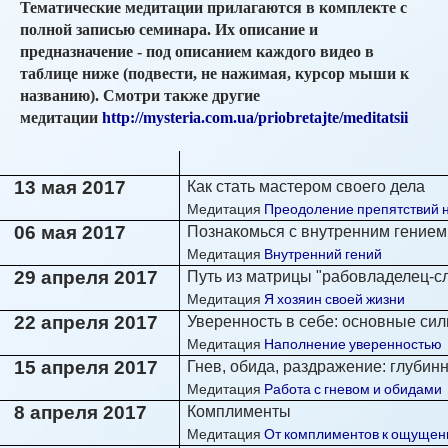
Тематические медитации прилагаются в комплекте с
полной записью семинара. Их описание и
предназначение - под описанием каждого видео в
таблице ниже (подвести, не нажимая, курсор мыши к
названию). Смотри также другие
медитации
http://mysteria.com.ua/priobretajte/meditatsii
13 мая 2017
Как стать мастером своего дела
Медитация
Преодоление препятствий н
06 мая 2017
Познакомься с внутренним гением
Медитация
Внутренний гений
29 апреля 2017
Путь из матрицы "рабовладелец-сл
Медитация
Я хозяин своей жизни
22 апреля 2017
Уверенность в себе: основные си
Медитация
Наполнение уверенностью
15 апреля 2017
Гнев, обида, раздражение: глуби
Медитация
Работа с гневом и обидами
8 апреля 2017
Комплименты
Медитация
От комплиментов к ощущен