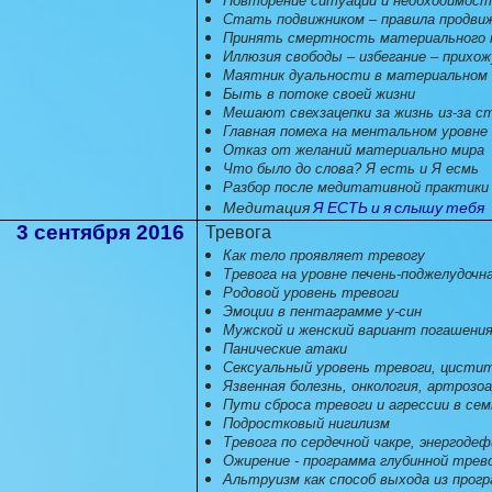
Повторение ситуаций и необходимость
Стать подвижником – правила продви
Принять смертность материального 
Иллюзия свободы – избегание – прихо
Маятник дуальности в материальном 
Быть в потоке своей жизни
Мешают свехзацепки за жизнь из-за с
Главная помеха на ментальном уровне
Отказ от желаний материально мира
Что было до слова? Я есть и Я есмь
Разбор после медитативной практики
Медитация
Я ЕСТЬ и я слышу тебя
3 сентября 2016
Тревога
Как тело проявляет тревогу
Тревога на уровне печень-поджелудочн
Родовой уровень тревоги
Эмоции в пентаграмме у-син
Мужской и женский вариант погашени
Панические атаки
Сексуальный уровень тревоги, цистит
Язвенная болезнь, онкология, артроз
Пути сброса тревоги и агрессии в сем
Подростковый нигилизм
Тревога по сердечной чакре, энергоде
Ожирение - программа глубинной трев
Альтруизм как способ выхода из прог