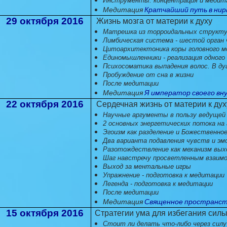
Инструменты: концентрация и медит
Медитация
Кратчайший путь в нир
29 октября 2016
Жизнь мозга от материи к духу
Матрешка из торроидальных структ
Лимбическая система - шестой орган
Цитоархитектоника коры головного м
Единомышленники - реализация одного
Психосоматика выпадения волос. В ду
Пробуждение от сна в жизни
После медитации
Медитация
Я император своего вн
22 октября 2016
Сердечная жизнь от материи к ду
Научные аргументы в пользу ведущей р
2 основных энергетических потока на
Эгоизм как разделение и Божественное
Два варианта подавления чувств и эм
Разотождествление как механизм вых
Шаг навстречу просветленным взаим
Выход за ментальные игры
Упражнение - подготовка к медитации
Легенда - подготовка к медитации
После медитации
Медитация
Священное пространст
15 октября 2016
Стратегии ума для избегания сил
Стоит ли делать что-либо через силу