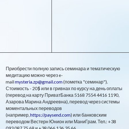
Приобрести полную запись семинара и тематическую
медитацию можно через e-
mail
mysteria.zp@gmail.com
(пометка "семинар").
Стоимость - 20$ или в гривнах по курсу на день оплаты
(перевод на карту ПриватБанка
5168 7554 4416 1190
,
Азарова Марина Андреевна), перевод через системы
моментальных переводов
(например,
https://paysend.com
) или банковским
переводом Вестерн Юнион или МаниГрам. Тел.: +38
093 087 75 68 и +38 066 136 35 66