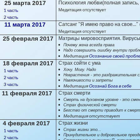
25 марта 2017
Психология любви(полная запись, 
Медитация отсутствует
1 часть
2 часть
11 марта 2017
Сатсанг "Я имею право на свое..."
Медитация отсутствует
25 февраля 2017
Матрицы мировосприятия. Вирусы
Почему жена всегда права
Надо совершить ошибку внутри пробл
Медитация
Осознание своей проб
18 февраля 2017
Страх сойти с ума
Хочу. Могу. Надо
1 часть
Неврастения - это раздражительная 
2 часть
Навязчивости и запреты
3 часть
Медитация
Осознай Бога в себе
11 февраля 2017
Страх смерти
Смерть на духовном уровне - это сме
Страх физической смерти
Бегство от смерти приводит к смер
Медитация отсутствует
4 февраля 2017
Страх жизни
Страх жизни это...
1 часть
Принудительное и добровольное преод
2 часть