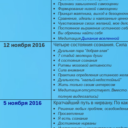
Признаки завышенной самооценки
Формирование низкой самооценки
Принцип маятника, выход в безоценоч
Сравнение, идеалы и навязанные ценн
Чувствование своих желаний, мое дело
Постоянное выражение истинного себ
Вы обречены найти себя
Медитация
Дыхание вселенной
12 ноября 2016
Четыре состояния сознания. Сила
Дуальная пара "добрая-злая"
7 стадий эволюции души
4 состояния сознания
Ритмы мозговой активности
Сила внимания
Практика определения истинного жел
Дуальность "наглый-недостойный"
Жить только своим интересом
Медитация отсутствует. Вместо н
полную видеозапись)
5 ноября 2016
Кратчайший путь в нирвану. По ка
Решение любых проблем, освобождени
Просветление
Я есть сознание
Достижение нирваны