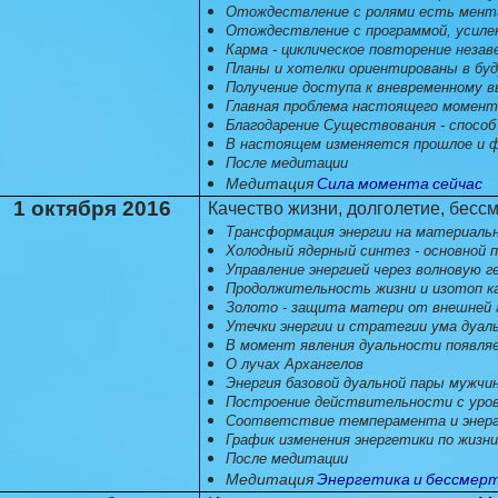
Отождествление с ролями есть мент
Отождествление с программой, усиле
Карма - циклическое повторение неза
Планы и хотелки ориентированы в бу
Получение доступа к вневременному 
Главная проблема настоящего момент
Благодарение Существования - спосо
В настоящем изменяется прошлое и 
После медитации
Медитация
Сила момента сейчас
1 октября 2016
Качество жизни, долголетие, бесс
Трансформация энергии на материаль
Холодный ядерный синтез - основной 
Управление энергией через волновую г
Продолжительность жизни и изотоп к
Золото - защита матери от внешней 
Утечки энергии и стратегии ума дуал
В момент явления дуальности появля
О лучах Архангелов
Энергия базовой дуальной пары мужчи
Построение действительности с уро
Соответствие темперамента и энер
График изменения энергетики по жизн
После медитации
Медитация
Энергетика и бессмер