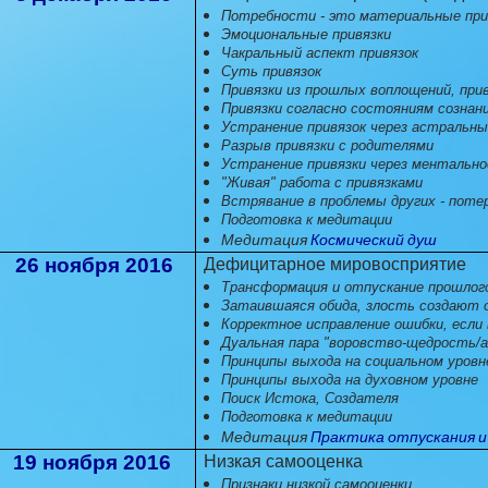
Потребности - это материальные при
Эмоциональные привязки
Чакральный аспект привязок
Суть привязок
Привязки из прошлых воплощений, пр
Привязки согласно состояниям сознан
Устранение привязок через астральны
Разрыв привязки с родителями
Устранение привязки через ментально
"Живая" работа с привязками
Встрявание в проблемы других - поте
Подготовка к медитации
Медитация
Космический душ
26 ноября 2016
Дефицитарное мировосприятие
Трансформация и отпускание прошлог
Затаившаяся обида, злость создают
Корректное исправление ошибки, если
Дуальная пара "воровство-щедрость/
Принципы выхода на социальном уровн
Принципы выхода на духовном уровне
Поиск Истока, Создателя
Подготовка к медитации
Медитация
Практика отпускания 
19 ноября 2016
Низкая самооценка
Признаки низкой самооценки