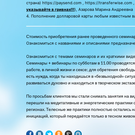
страна)
https://paysend.com
,
https://transferwise.com
указывайте в гривнах!!!
), Азарова Марина Андреевна
4. Пополнение долларовой карты любым известным ва
Стоимость приобретения ранее проведенного семинара и
Ознакомиться с названиями и описаниями предназнач
Ознакомиться с темами семинаров и их краткими вид
Семинары + вебинары по субботам в 11.00 проводятся 
работе, в личной жизни и сексе; для обретения свобо
есть нужда, когда ты находишься в «безвыходной» ситу
развиваться духовно и находиться в творческом экстаз
По просьбам клиентов мы стали снимать занятия на вид
перешли на медитативные и энергетические практики 
регионах. Телесные же практики полностью остались н
инициаций, который передаётся только в тесном живом 