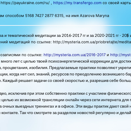
,
https://payukraine.com/ru/
,
https://my.transfergo.com
со своей карты
м способом 5168 7427 2877 6315,
на имя Azarova Maryna
 тематической медитации за 2016-2017 гг и за 2020-2021 гг - 20$ и
ений медитаций по ссылке:
http://mysteria.com.ua/priobretajte/meditat
еозаписями по ссылке:
http://mysteria.com.ua/2016-2017
и
http://mys
много лет с целью твоей психоэнергетической коррекции для дости
ды, процветания, изобилия. Предлагаемые практики позволяют укрепи
ации, когда нет сил, знаний, ресурсов по преодолению возникшего ба
е. Каждый решает задачи со своей скоростью и, разрешив себе больше
ео, исключив при этом собственно практики с участием физического 
с целью их возможной трансляции онлайн через сети интернета для 
а очных выездных тренингах и в офисе. Эти виды практик дают сво
контакте. Так что смотрите за разделом новостей регулярно и делай