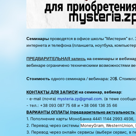
Семинары
проводятся в офисе школы "Мистерия" в г.
интернета и телефона (планшета, ноутбука, компьютер
ПРЕДВАРИТЕЛЬНАЯ запись
на семинары и вебина
вебинаре ограничено техническими возможностями ве
Стоимость
одного семинара / вебинара: 20$. Стоимост
КОНТАКТЫ ДЛЯ ЗАПИСИ
на семинар, вебинар
:
- e-mail (почта)
mysteria.zp@gmail.com
. (в теме сооб
- тел.: +38 093 087 75 68 и +38 066 136 35 66
ВАРИАНТЫ ОПЛАТЫ (предварительно актуальность р
1. Пополнение карты МоноБанка
4441 1144 2993 4936
,
2. Перевод через системы
MoneyGram, WesternUnion, Ri
3. Перевод через онлайн сервисы (выбери сервис, в п