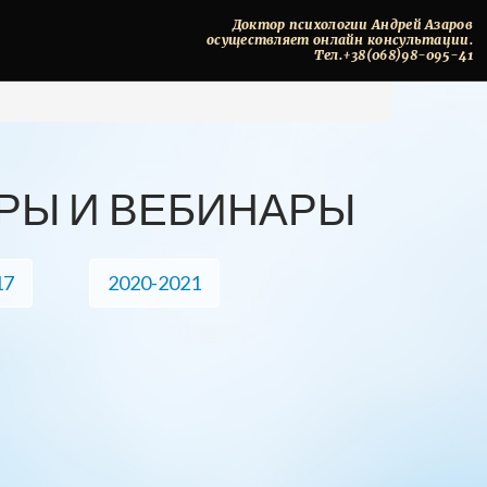
Доктор
психологии
Андрей
Азаров
осуществляет
онлайн
консультации.
Тел.+38(068)98-095-41
РЫ И ВЕБИНАРЫ
17
2020-2021