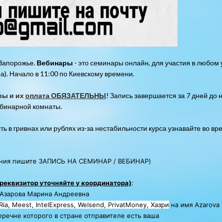
 Запорожье.
Вебинары
- это семинары онлайн, для участия в любом 
а). Начало в 11:00 по Киевскому времени.
ры и их
оплата ОБЯЗАТЕЛЬНЫ
!
Запись завершается за 7 дней до 
бинарной комнаты.
ь в гривнах или рублях из-за нестабильности курса узнавайте во вр
щения пишите ЗАПИСЬ НА СЕМИНАР / ВЕБИНАР)
еквизитор уточняйте у координатора)
:
 Азарова Марина Андреевна
a, Meest, IntelExpress, Welsend, PrivatMoney, Хазри
на имя Azarova 
еречне которого в стране отправителе есть ваша