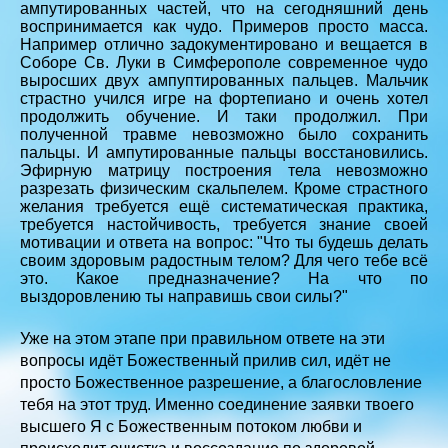
ампутированных частей, что на сегодняшний день
воспринимается как чудо. Примеров просто масса.
Например отлично задокументировано и вещается в
Соборе Св. Луки в Симферополе современное чудо
выросших двух ампуптированных пальцев. Мальчик
страстно учился игре на фортепиано и очень хотел
продолжить обучение. И таки продолжил. При
полученной травме невозможно было сохранить
пальцы. И ампутированные пальцы восстановились.
Эфирную матрицу построения тела невозможно
разрезать физическим скальпелем. Кроме страстного
желания требуется ещё систематическая практика,
требуется настойчивость, требуется знание своей
мотивации и ответа на вопрос: "Что ты будешь делать
своим здоровым радостным телом? Для чего тебе всё
это. Какое предназначение? На что по
выздоровлению ты направишь свои силы?"
Уже на этом этапе при правильном ответе на эти
вопросы идёт Божественный прилив сил, идёт не
просто Божественное разрешение, а благословление
тебя на этот труд. Именно соединение заявки твоего
высшего Я с Божественным потоком любви и