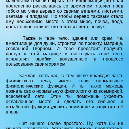
маленьком семени сокрыта вся информация, которая
постепенно раскрываясь со временем, являет пред
тобою могучее дерево со своими ветвями, листьями,
цветами и плодами. Но чтобы дерево таковым стало
ему необходимо место в этом мире, почва, вода,
достаточное количество тепла и света, воздух.
Также и твоё тело, здание или храм, т.е.
вместилище для души, строится по проекту, матрице,
созданной Творцом. И тебе предстоит получить
доступ к этой матрице и воссоздать своё тело,
исправляя ошибки, допущенные в процессе
пользования своим храмом.
Каждая часть нас, в том числе и каждая часть
физического тела, имеет свои нормальные
физиологические функции. И ты также можешь
познать свою нормальную физиологию из всемирной,
всесветной сети. Этим ты поможешь укрепить
ослабленное место и сделать его сильнее и
позабытой функции уделить внимание и запустить её
вновь.
Нет ничего более простого. Ну, хотя бы не
мешать Создателю. Устраните помехи, препятствия,