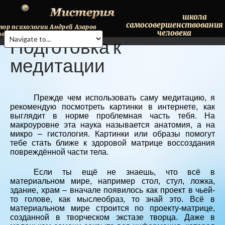
школа
самосовершенствования
тор
психологии
Андрей
Азаров
человека
твляет
онлайн
консультации.
Подготовка
к
Тел.+38(068)98-095-41
медитации
Прежде чем использовать саму медитацию, я
рекомендую посмотреть картинки в интернете, как
выглядит в норме проблемная часть тебя. На
макроуровне эта наука называется анатомия, а на
микро – гистология. Картинки или образы помогут
тебе стать ближе к здоровой матрице воссоздания
повреждённой части тела.
Если ты ещё не знаешь, что всё в
материальном мире, например стол, стул, ложка,
здание, храм – вначале появилось как проект в чьей-
то голове, как мыслеобраз, то знай это. Всё в
материальном мире строится по проекту-матрице,
созданной в творческом экстазе творца. Даже в