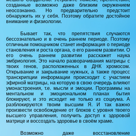
созданные возможно даже близким окружением
неосознанно. Но предварительно предстоит
обнаружить их у себя. Поэтому обратите достойное
внимание и физиологии.
Бывает так, что препятствия случаются
бессознательно и в очень раннем периоде. Поэтому
отличным помощником станет информация о периоде
становления и роста органа, о его раннем развитии. О
его очень раннем развитии расскажет наука
эмбриология. Это начало разворачивания матрицы с
твоих генов, расположенных в ДНК хромосом.
Открывание и закрывание нужных, а также процесс
транскрипции информации происходит с участием
эфирной матрицы, на которую в свою очередь влияют
умонастроения, т.е. мысли и эмоции. Программы на
ментальном и эмоциональном планах бытия
блокируют, и это исходит не только из социума. А
разблокируются твоим высшим Я. И так важно
произвести освобождение от блоков с уровня твоего
высшего управления, получить доступ к здоровой
матрице и воссоздать здоровье в своём храме.
Возможно даже восстановление