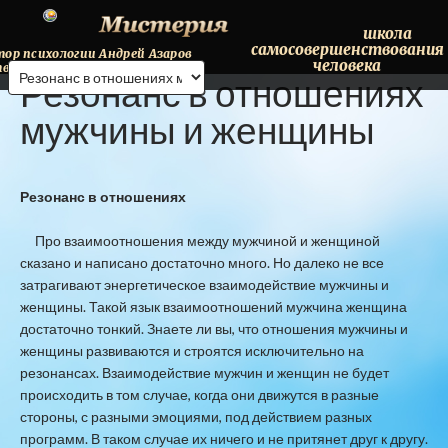
школа
самосовершенствования
тор
психологии
Андрей
Азаров
человека
твляет
онлайн
консультации.
Резонанс
в
отношениях
Тел.+38(068)98-095-41
мужчины
и
женщины
Резонанс в отношениях
Про взаимоотношения между мужчиной и женщиной
сказано и написано достаточно много. Но далеко не все
затрагивают энергетическое взаимодействие мужчины и
женщины. Такой язык взаимоотношений мужчина женщина
достаточно тонкий. Знаете ли вы, что отношения мужчины и
женщины развиваются и строятся исключительно на
резонансах. Взаимодействие мужчин и женщин не будет
происходить в том случае, когда они движутся в разные
стороны, с разными эмоциями, под действием разных
программ. В таком случае их ничего и не притянет друг к другу.